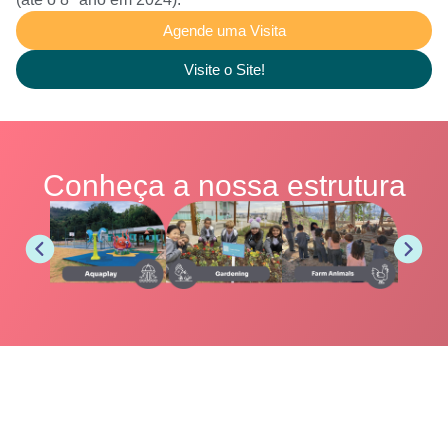
Agende uma Visita
Visite o Site!
Conheça a
nossa estrutura
O Colégio Aurum nasceu de um